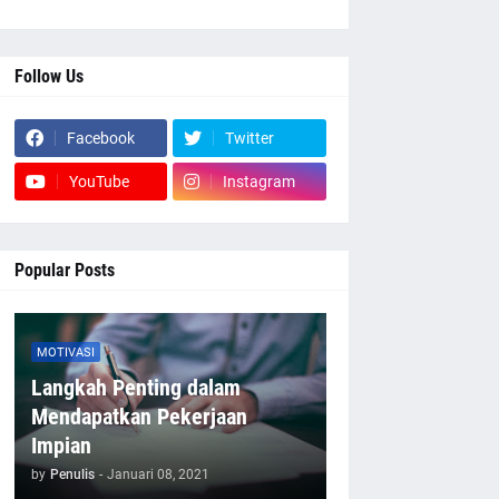
Follow Us
Facebook
Twitter
YouTube
Instagram
Popular Posts
MOTIVASI
Langkah Penting dalam
Mendapatkan Pekerjaan
Impian
by
Penulis
-
Januari 08, 2021