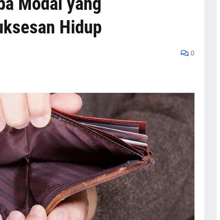
npa Modal yang
uksesan Hidup
0